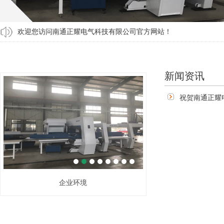
欢迎您访问南通正耀电气科技有限公司官方网站！
欢迎您访问南通正耀电气科技有限公司官方网站！
新闻资讯
祝贺南通正耀电
企业环境